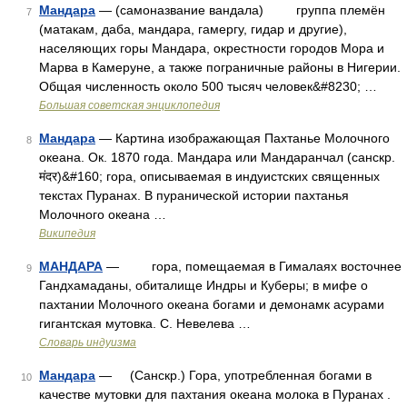
Мандара
— (самоназвание вандала) группа племён
7
(матакам, даба, мандара, гамергу, гидар и другие),
населяющих горы Мандара, окрестности городов Мора и
Марва в Камеруне, а также пограничные районы в Нигерии.
Общая численность около 500 тысяч человек&#8230; …
Большая советская энциклопедия
Мандара
— Картина изображающая Пахтанье Молочного
8
океана. Ок. 1870 года. Мандара или Мандаранчал (санскр.
मंदर)&#160; гора, описываемая в индуистских священных
текстах Пуранах. В пуранической истории пахтанья
Молочного океана …
Википедия
МАНДАРА
— гора, помещаемая в Гималаях восточнее
9
Гандхамаданы, обиталище Индры и Куберы; в мифе о
пахтании Молочного океана богами и демонамк асурами
гигантская мутовка. С. Невелева …
Словарь индуизма
Мандара
— (Санскр.) Гора, употребленная богами в
10
качестве мутовки для пахтания океана молока в Пуранах .