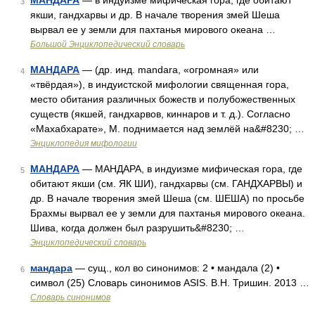
МАНДАРА
— в индуизме мифическая гора, где обитают
3
якши, гандхарвы и др. В начале творения змей Шеша
вырвал ее у земли для пахтанья мирового океана …
Большой Энциклопедический словарь
МАНДАРА
— (др. инд. mandara, «огромная» или
4
«твёрдая»), в индуистской мифологии священная гора,
место обитания различных божеств и полубожественных
существ (якшей, гандхарвов, киннаров и т. д.). Согласно
«Махабхарате», M. поднимается над землёй на&#8230; …
Энциклопедия мифологии
МАНДАРА
— МАНДАРА, в индуизме мифическая гора, где
5
обитают якши (см. ЯК ШИ), гандхарвы (см. ГАНДХАРВЫ) и
др. В начале творения змей Шеша (см. ШЕША) по просьбе
Брахмы вырвал ее у земли для пахтанья мирового океана.
Шива, когда должен был разрушить&#8230; …
Энциклопедический словарь
мандара
— сущ., кол во синонимов: 2 • мандала (2) •
6
символ (25) Словарь синонимов ASIS. В.Н. Тришин. 2013 …
Словарь синонимов