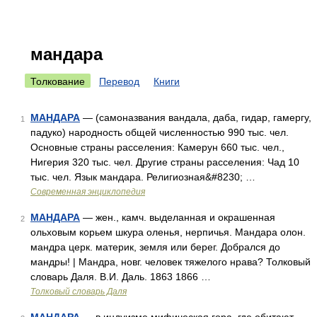
мандара
Толкование
Перевод
Книги
МАНДАРА
— (самоназвания вандала, даба, гидар, гамергу,
1
падуко) народность общей численностью 990 тыс. чел.
Основные страны расселения: Камерун 660 тыс. чел.,
Нигерия 320 тыс. чел. Другие страны расселения: Чад 10
тыс. чел. Язык мандара. Религиозная&#8230; …
Современная энциклопедия
МАНДАРА
— жен., камч. выделанная и окрашенная
2
ольховым корьем шкура оленья, нерпичья. Мандара олон.
мандра церк. материк, земля или берег. Добрался до
мандры! | Мандра, новг. человек тяжелого нрава? Толковый
словарь Даля. В.И. Даль. 1863 1866 …
Толковый словарь Даля